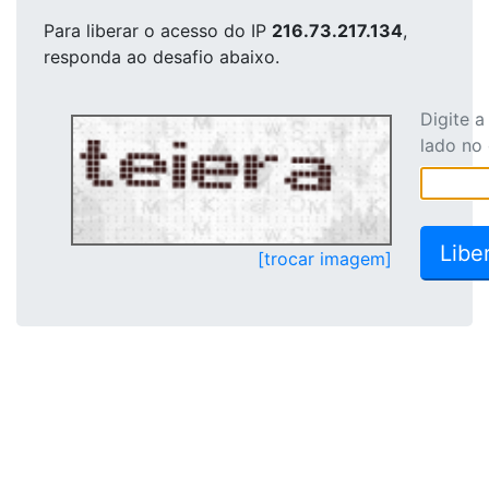
Para liberar o acesso
do IP
216.73.217.134
,
responda ao desafio abaixo.
Digite 
lado no
[trocar imagem]