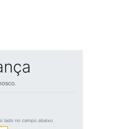
ança
nosco.
ao lado no campo abaixo