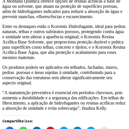
A Montana Química oferece opções de resinas acrílicas à base de
água ou solvente, que atuam na proteção de superfícies porosas,
além de hidrofugantes indicados para reduzir a absorção de água e
prevenir manchas, eflorescências e escurecimento.
Entre os destaques estão o Koromix Hidrofugante, ideal para pedras
naturais, telhas e outros substratos porosos, protegendo contra água
e umidade sem alterar a aparência original; o Koromix Resina
Acrílica Base Solvente, que proporciona proteção durável e prática
para superfícies como telhas, concreto e tijolos; e o Koromix Resina
Acrílica Base Água, que alia proteção e acabamento para esses
mesmos materiais.
Os produtos podem ser aplicados em telhados, fachadas, muros,
pedras porosas e áreas sujeitas à umidade, contribuindo para a
conservação das estruturas sem alterar significativamente seu
aspecto original.
“A manutenção preventiva é essencial em períodos chuvosos, pois
aumenta a durabilidade e a segurança das edificações. Em telhas de
fibrocimento, a aplicação de hidrofugantes ou resinas acrílicas reduz
a absorção de umidade e evita sobrecarga”, finaliza Kelly.
Compartilhe isso: