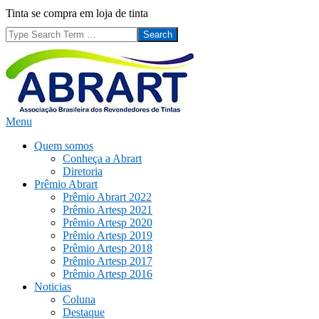
Skip
Tinta se compra em loja de tinta
to
Search
content
Secondary
ABRART
Menu
Navigation
Quem somos
Menu
Conheça a Abrart
Diretoria
Prêmio Abrart
Prêmio Abrart 2022
Prêmio Artesp 2021
Prêmio Artesp 2020
Prêmio Artesp 2019
Prêmio Artesp 2018
Prêmio Artesp 2017
Prêmio Artesp 2016
Noticias
Coluna
Destaque