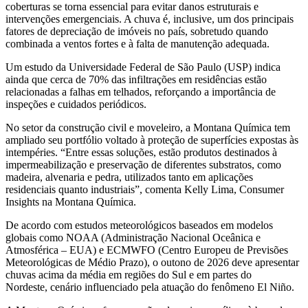
coberturas se torna essencial para evitar danos estruturais e
intervenções emergenciais. A chuva é, inclusive, um dos principais
fatores de depreciação de imóveis no país, sobretudo quando
combinada a ventos fortes e à falta de manutenção adequada.
Um estudo da Universidade Federal de São Paulo (USP) indica
ainda que cerca de 70% das infiltrações em residências estão
relacionadas a falhas em telhados, reforçando a importância de
inspeções e cuidados periódicos.
No setor da construção civil e moveleiro, a Montana Química tem
ampliado seu portfólio voltado à proteção de superfícies expostas às
intempéries. “Entre essas soluções, estão produtos destinados à
impermeabilização e preservação de diferentes substratos, como
madeira, alvenaria e pedra, utilizados tanto em aplicações
residenciais quanto industriais”, comenta Kelly Lima, Consumer
Insights na Montana Química.
De acordo com estudos meteorológicos baseados em modelos
globais como NOAA (Administração Nacional Oceânica e
Atmosférica – EUA) e ECMWFO (Centro Europeu de Previsões
Meteorológicas de Médio Prazo), o outono de 2026 deve apresentar
chuvas acima da média em regiões do Sul e em partes do
Nordeste, cenário influenciado pela atuação do fenômeno El Niño.