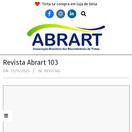
Skip
Tinta se compra em loja de tinta
to
Search
content
ABRART
Secondary
Revista Abrart 103
Navigation
ON:
13/11/2025
IN:
REVISTAS
Menu