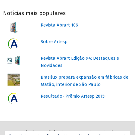
04-
Notícias mais populares
26
Revista Abrart 106
Sobre Artesp
Revista Abrart Edição 94: Destaques e
Novidades
Brasilux prepara expansão em fábricas de
Matão, interior de São Paulo
Resultado- Prêmio Artesp 2015!
Associação Brasileira dos Revendedores de Tintas