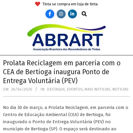
Skip
Tinta se compra em loja de tinta
to
Search
content
ABRART
Secondary
Prolata Reciclagem em parceria com o
Navigation
CEA de Bertioga inaugura Ponto de
Menu
Entrega Voluntária (PEV)
ON:
26/04/2026
IN:
DESTAQUE
,
EVENTOS
,
MAIS NOTICIAS
,
NOTICIAS
No dia 30 de março, a Prolata Reciclagem, em parceria com o
Centro de Educação Ambiental (CEA) de Bertioga, foi
inaugurado o Ponto de Entrega Voluntária (PEV) no
município de Bertioga (SP). O espaço será destinado ao