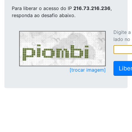
Para liberar o acesso
do IP
216.73.216.236
,
responda ao desafio abaixo.
Digite 
lado no
[trocar imagem]