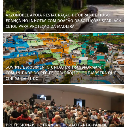
AKZONOBEL APOIA RESTAURAÇÃO DE OBRAS DE HUGO
FRANÇA NO INHOTIM COM DOAÇÃO DE SOLUÇÕES SPARLACK
CETOL PARA PROTEÇÃO DA MADEIRA
SUVINIL E MOVIMENTO UNIÃO BR TRANSFORMAM
COMUNIDADE DO RECIFE COM PROJETO QUE MOSTRA QUE
COR MUDA TUDO
PROFISSIONAIS DE FRANCA E REGIÃO PARTICIPAM DE