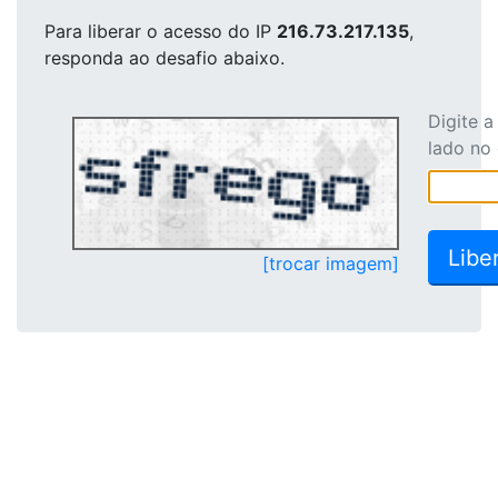
Para liberar o acesso
do IP
216.73.217.135
,
responda ao desafio abaixo.
Digite 
lado no
[trocar imagem]