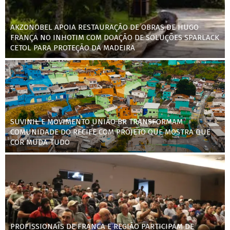
AKZONOBEL APOIA RESTAURAÇÃO DE OBRAS DE HUGO
FRANÇA NO INHOTIM COM DOAÇÃO DE SOLUÇÕES SPARLACK
CETOL PARA PROTEÇÃO DA MADEIRA
SUVINIL E MOVIMENTO UNIÃO BR TRANSFORMAM
COMUNIDADE DO RECIFE COM PROJETO QUE MOSTRA QUE
COR MUDA TUDO
PROFISSIONAIS DE FRANCA E REGIÃO PARTICIPAM DE