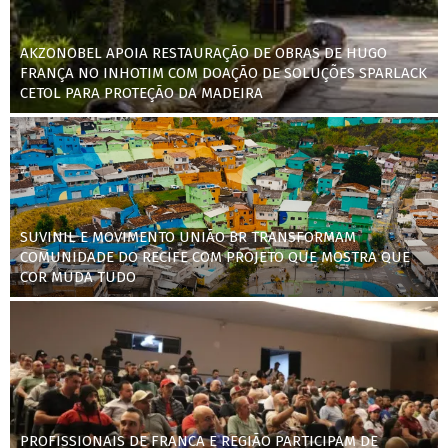
AKZONOBEL APOIA RESTAURAÇÃO DE OBRAS DE HUGO
FRANÇA NO INHOTIM COM DOAÇÃO DE SOLUÇÕES SPARLACK
CETOL PARA PROTEÇÃO DA MADEIRA
SUVINIL E MOVIMENTO UNIÃO BR TRANSFORMAM
COMUNIDADE DO RECIFE COM PROJETO QUE MOSTRA QUE
COR MUDA TUDO
PROFISSIONAIS DE FRANCA E REGIÃO PARTICIPAM DE