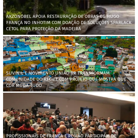
AKZONOBEL APOIA RESTAURAÇÃO DE OBRAS DE HUGO
FRANÇA NO INHOTIM COM DOAÇÃO DE SOLUÇÕES SPARLACK
CETOL PARA PROTEÇÃO DA MADEIRA
SUVINIL E MOVIMENTO UNIÃO BR TRANSFORMAM
COMUNIDADE DO RECIFE COM PROJETO QUE MOSTRA QUE
COR MUDA TUDO
PROFISSIONAIS DE FRANCA E REGIÃO PARTICIPAM DE