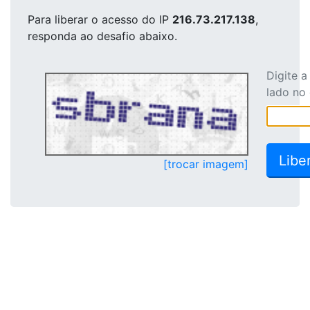
Para liberar o acesso
do IP
216.73.217.138
,
responda ao desafio abaixo.
Digite 
lado no
[trocar imagem]