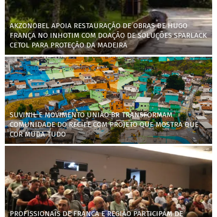
AKZONOBEL APOIA RESTAURAÇÃO DE OBRAS DE HUGO
FRANÇA NO INHOTIM COM DOAÇÃO DE SOLUÇÕES SPARLACK
CETOL PARA PROTEÇÃO DA MADEIRA
SUVINIL E MOVIMENTO UNIÃO BR TRANSFORMAM
COMUNIDADE DO RECIFE COM PROJETO QUE MOSTRA QUE
COR MUDA TUDO
PROFISSIONAIS DE FRANCA E REGIÃO PARTICIPAM DE