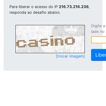
Para liberar o acesso
do IP
216.73.216.236
,
responda ao desafio abaixo.
Digite 
lado no
[trocar imagem]