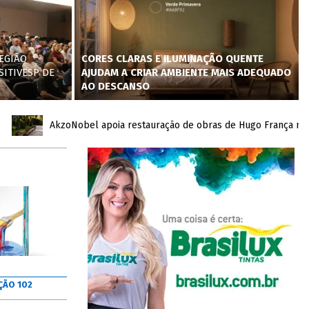
EGIÃO
CORES CLARAS E ILUMINAÇÃO QUENTE
SITIVESP DE
AJUDAM A CRIAR AMBIENTE MAIS ADEQUADO
AO DESCANSO
AkzoNobel apoia restauração de obras de Hugo França no Inhot
ÇÃO 102