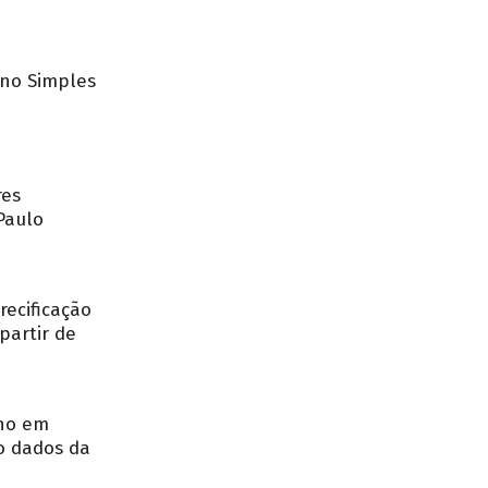
no Simples
res
Paulo
recificação
partir de
nho em
o dados da