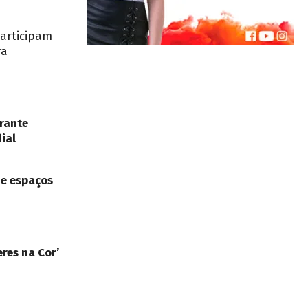
participam
ra
rante
ial
de espaços
res na Cor’