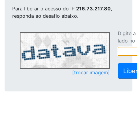
Para liberar o acesso
do IP
216.73.217.80
,
responda ao desafio abaixo.
Digite 
lado no
[trocar imagem]