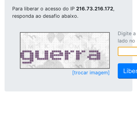
Para liberar o acesso
do IP
216.73.216.172
,
responda ao desafio abaixo.
Digite 
lado no
[trocar imagem]