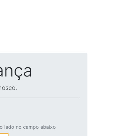
ança
nosco.
ao lado no campo abaixo