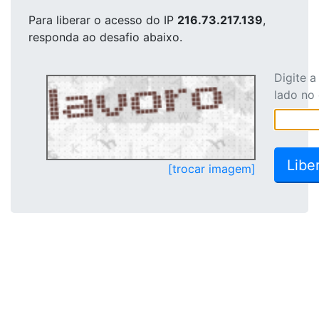
Para liberar o acesso
do IP
216.73.217.139
,
responda ao desafio abaixo.
Digite 
lado no
[trocar imagem]