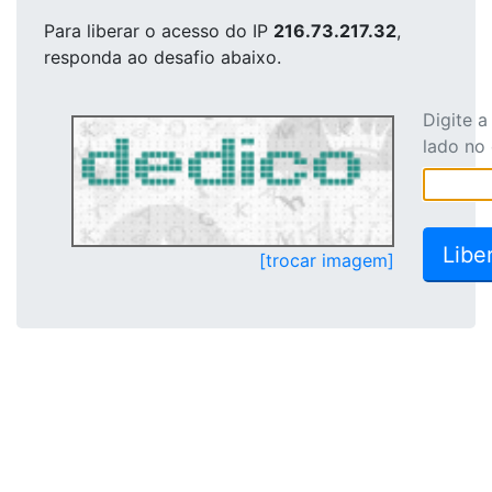
Para liberar o acesso
do IP
216.73.217.32
,
responda ao desafio abaixo.
Digite 
lado no
[trocar imagem]