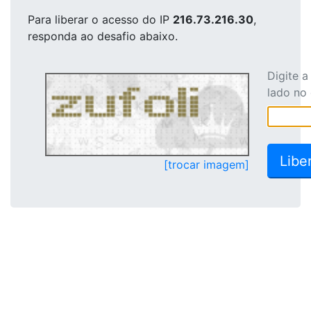
Para liberar o acesso
do IP
216.73.216.30
,
responda ao desafio abaixo.
Digite 
lado no
[trocar imagem]