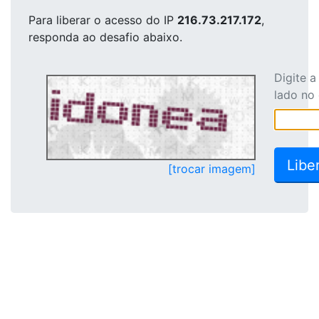
Para liberar o acesso
do IP
216.73.217.172
,
responda ao desafio abaixo.
Digite 
lado no
[trocar imagem]