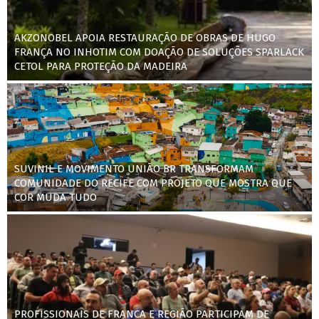
AKZONOBEL APOIA RESTAURAÇÃO DE OBRAS DE HUGO
FRANÇA NO INHOTIM COM DOAÇÃO DE SOLUÇÕES SPARLACK
CETOL PARA PROTEÇÃO DA MADEIRA
SUVINIL E MOVIMENTO UNIÃO BR TRANSFORMAM
COMUNIDADE DO RECIFE COM PROJETO QUE MOSTRA QUE
COR MUDA TUDO
PROFISSIONAIS DE FRANCA E REGIÃO PARTICIPAM DE