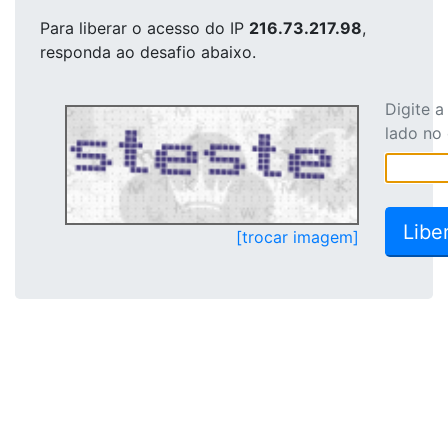
Para liberar o acesso
do IP
216.73.217.98
,
responda ao desafio abaixo.
Digite 
lado no
[trocar imagem]