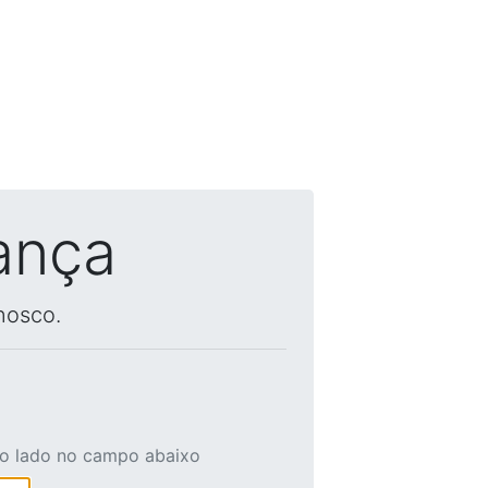
ança
nosco.
ao lado no campo abaixo