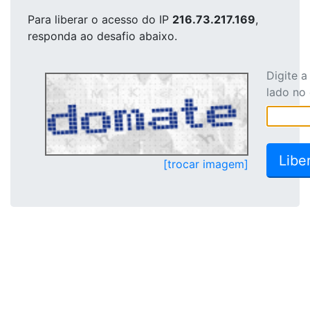
Para liberar o acesso
do IP
216.73.217.169
,
responda ao desafio abaixo.
Digite 
lado no
[trocar imagem]