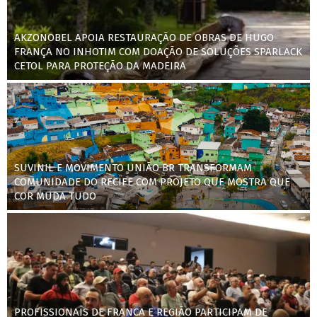
AKZONOBEL APOIA RESTAURAÇÃO DE OBRAS DE HUGO
FRANÇA NO INHOTIM COM DOAÇÃO DE SOLUÇÕES SPARLACK
CETOL PARA PROTEÇÃO DA MADEIRA
SUVINIL E MOVIMENTO UNIÃO BR TRANSFORMAM
COMUNIDADE DO RECIFE COM PROJETO QUE MOSTRA QUE
COR MUDA TUDO
PROFISSIONAIS DE FRANCA E REGIÃO PARTICIPAM DE