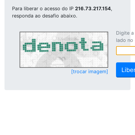
Para liberar o acesso
do IP
216.73.217.154
,
responda ao desafio abaixo.
Digite 
lado no
[trocar imagem]