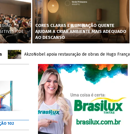
EGIÃO
CORES CLARAS E ILUMINAÇÃO QUENTE
SITIVESP DE
AJUDAM A CRIAR AMBIENTE MAIS ADEQUADO
AO DESCANSO
AkzoNobel apoia restauração de obras de Hugo França no Inho
ÇÃO 102