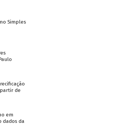
no Simples
res
Paulo
recificação
partir de
nho em
o dados da