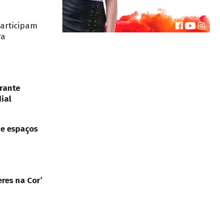
participam
ra
rante
ial
de espaços
res na Cor’