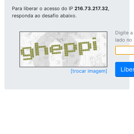
Para liberar o acesso
do IP
216.73.217.32
,
responda ao desafio abaixo.
Digite 
lado no
[trocar imagem]