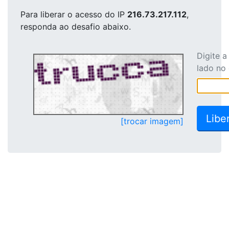
Para liberar o acesso
do IP
216.73.217.112
,
responda ao desafio abaixo.
Digite 
lado no
[trocar imagem]