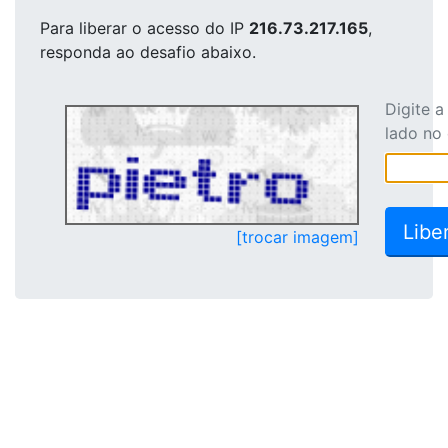
Para liberar o acesso
do IP
216.73.217.165
,
responda ao desafio abaixo.
Digite 
lado no
[trocar imagem]