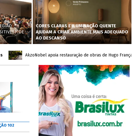
EGIÃO
CORES CLARAS E ILUMINAÇÃO QUENTE
SITIVESP DE
AJUDAM A CRIAR AMBIENTE MAIS ADEQUADO
AO DESCANSO
AkzoNobel apoia restauração de obras de Hugo França no Inh
ÇÃO 102