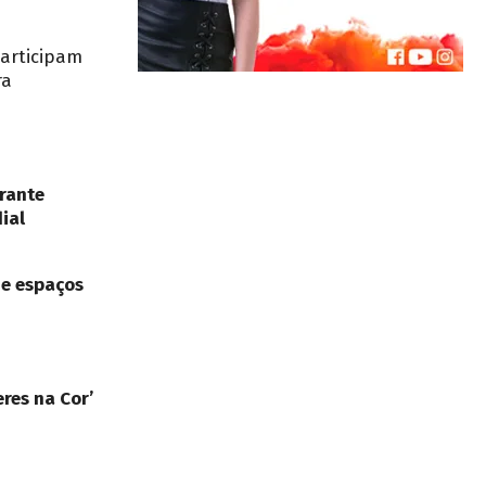
participam
ra
rante
ial
de espaços
res na Cor’