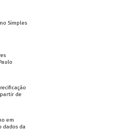
no Simples
res
Paulo
recificação
partir de
nho em
o dados da