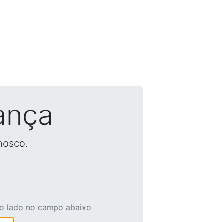
ança
nosco.
ao lado no campo abaixo