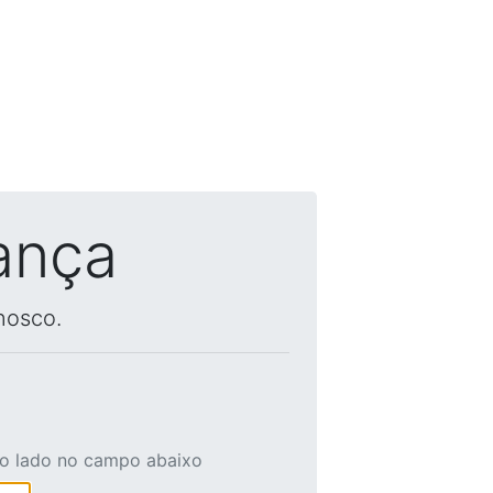
ança
nosco.
ao lado no campo abaixo