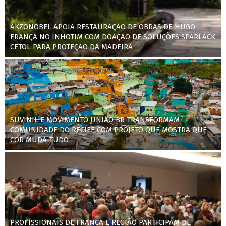
AKZONOBEL APOIA RESTAURAÇÃO DE OBRAS DE HUGO
FRANÇA NO INHOTIM COM DOAÇÃO DE SOLUÇÕES SPARLACK
CETOL PARA PROTEÇÃO DA MADEIRA
SUVINIL E MOVIMENTO UNIÃO BR TRANSFORMAM
COMUNIDADE DO RECIFE COM PROJETO QUE MOSTRA QUE
COR MUDA TUDO
PROFISSIONAIS DE FRANCA E REGIÃO PARTICIPAM DE