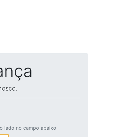
ança
nosco.
ao lado no campo abaixo