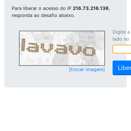
Para liberar o acesso
do IP
216.73.216.136
,
responda ao desafio abaixo.
Digite 
lado no
[trocar imagem]