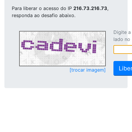
Para liberar o acesso
do IP
216.73.216.73
,
responda ao desafio abaixo.
Digite 
lado no
[trocar imagem]