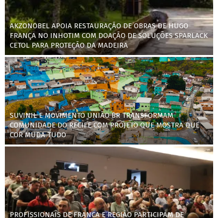
AKZONOBEL APOIA RESTAURAÇÃO DE OBRAS DE HUGO
FRANÇA NO INHOTIM COM DOAÇÃO DE SOLUÇÕES SPARLACK
CETOL PARA PROTEÇÃO DA MADEIRA
SUVINIL E MOVIMENTO UNIÃO BR TRANSFORMAM
COMUNIDADE DO RECIFE COM PROJETO QUE MOSTRA QUE
COR MUDA TUDO
PROFISSIONAIS DE FRANCA E REGIÃO PARTICIPAM DE