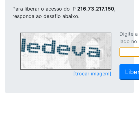
Para liberar o acesso
do IP
216.73.217.150
,
responda ao desafio abaixo.
Digite 
lado no
[trocar imagem]