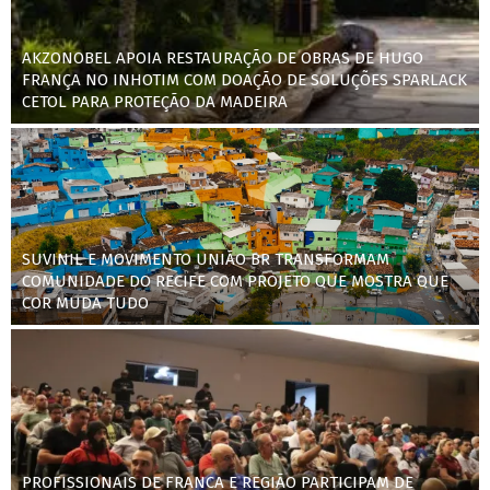
AKZONOBEL APOIA RESTAURAÇÃO DE OBRAS DE HUGO
FRANÇA NO INHOTIM COM DOAÇÃO DE SOLUÇÕES SPARLACK
CETOL PARA PROTEÇÃO DA MADEIRA
SUVINIL E MOVIMENTO UNIÃO BR TRANSFORMAM
COMUNIDADE DO RECIFE COM PROJETO QUE MOSTRA QUE
COR MUDA TUDO
PROFISSIONAIS DE FRANCA E REGIÃO PARTICIPAM DE