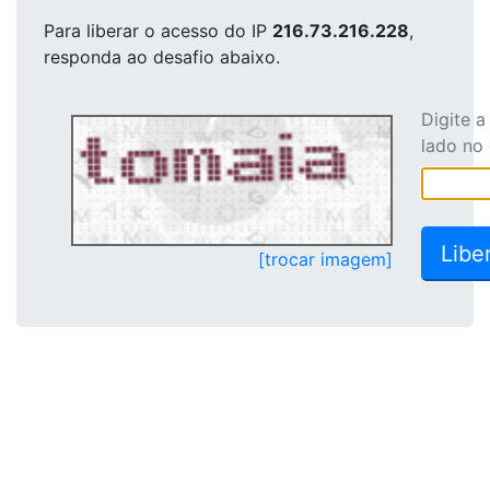
Para liberar o acesso
do IP
216.73.216.228
,
responda ao desafio abaixo.
Digite 
lado no
[trocar imagem]