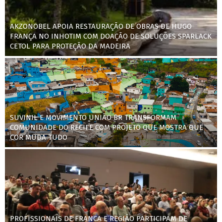
AKZONOBEL APOIA RESTAURAÇÃO DE OBRAS DE HUGO
FRANÇA NO INHOTIM COM DOAÇÃO DE SOLUÇÕES SPARLACK
CETOL PARA PROTEÇÃO DA MADEIRA
SUVINIL E MOVIMENTO UNIÃO BR TRANSFORMAM
COMUNIDADE DO RECIFE COM PROJETO QUE MOSTRA QUE
COR MUDA TUDO
PROFISSIONAIS DE FRANCA E REGIÃO PARTICIPAM DE