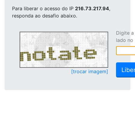
Para liberar o acesso
do IP
216.73.217.94
,
responda ao desafio abaixo.
Digite 
lado no
[trocar imagem]