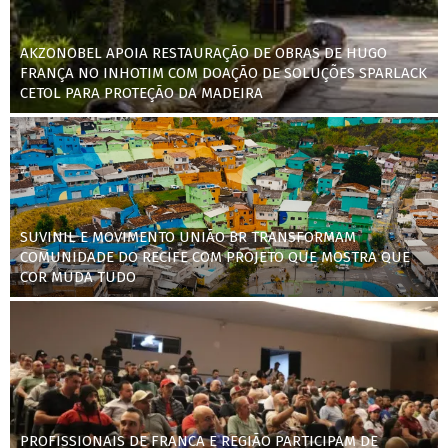
AKZONOBEL APOIA RESTAURAÇÃO DE OBRAS DE HUGO
FRANÇA NO INHOTIM COM DOAÇÃO DE SOLUÇÕES SPARLACK
CETOL PARA PROTEÇÃO DA MADEIRA
SUVINIL E MOVIMENTO UNIÃO BR TRANSFORMAM
COMUNIDADE DO RECIFE COM PROJETO QUE MOSTRA QUE
COR MUDA TUDO
PROFISSIONAIS DE FRANCA E REGIÃO PARTICIPAM DE