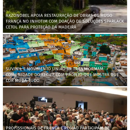
AKZONOBEL APOIA RESTAURAÇÃO DE OBRAS DE HUGO
FRANÇA NO INHOTIM COM DOAÇÃO DE SOLUÇÕES SPARLACK
CETOL PARA PROTEÇÃO DA MADEIRA
SUVINIL E MOVIMENTO UNIÃO BR TRANSFORMAM
COMUNIDADE DO RECIFE COM PROJETO QUE MOSTRA QUE
COR MUDA TUDO
PROFISSIONAIS DE FRANCA E REGIÃO PARTICIPAM DE