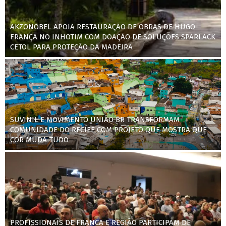
AKZONOBEL APOIA RESTAURAÇÃO DE OBRAS DE HUGO
FRANÇA NO INHOTIM COM DOAÇÃO DE SOLUÇÕES SPARLACK
CETOL PARA PROTEÇÃO DA MADEIRA
SUVINIL E MOVIMENTO UNIÃO BR TRANSFORMAM
COMUNIDADE DO RECIFE COM PROJETO QUE MOSTRA QUE
COR MUDA TUDO
PROFISSIONAIS DE FRANCA E REGIÃO PARTICIPAM DE