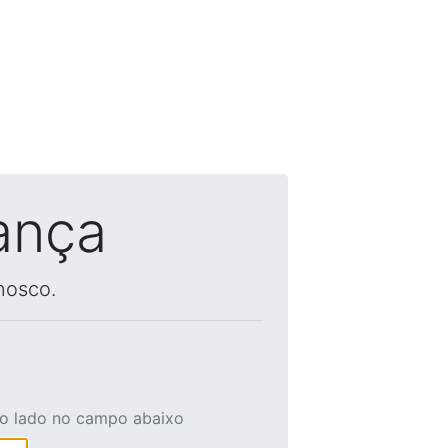
ança
nosco.
ao lado no campo abaixo