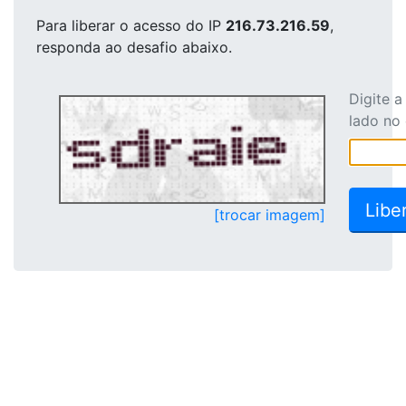
Para liberar o acesso
do IP
216.73.216.59
,
responda ao desafio abaixo.
Digite 
lado no
[trocar imagem]